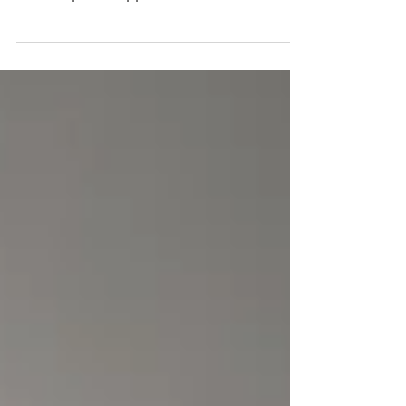
een verzorgd appartementencomplex ligt
dit instapklare appartement met balkon
op het zuiden en een externe berging. De
woning bevindt zich op een centrale
locatie, direct nabij het centrum van
Kerkrade, met alle dagelijkse
voorzieningen binnen handbereik en een
supermarkt op de begane grond van het
complex. Daarnaast is er voldoende gratis
parkeergelegenheid direct voor de deur.
Het appartement beschikt over circa 85
m² woonoppervlakte, ee