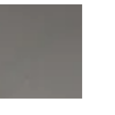
een centrale locatie in Kerkrade ligt dit
volledig gerenoveerde appartement aan
de Hertogenlaan 45. Gelegen op de eerste
verdieping en dankzij de hoekligging
voorzien van extra lichtinval, biedt deze
woning een verrassend ruime en
comfortabele leefomgeving. Met een
woonoppervlakte van circa 85 m², twee
slaapkamers en een zonnig balkon
combineert dit appartement ruimte,
afwerking en gebruiksgemak op