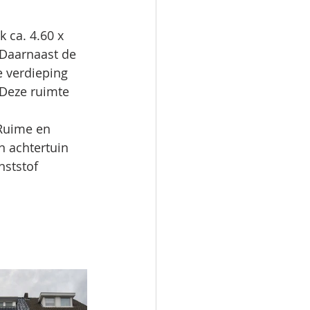
 ca. 4.60 x 
. Daarnaast de 
 verdieping 
 Deze ruimte 
Ruime en 
 achtertuin 
nststof 