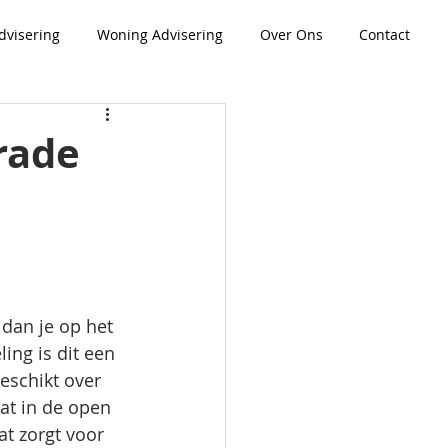
dvisering
Woning Advisering
Over Ons
Contact
rade
an je op het 
ing is dit een 
eschikt over 
t in de open 
t zorgt voor 