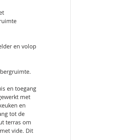
et 
ruimte 
lder en volop 
 bergruimte. 
uis en toegang 
fgewerkt met 
keuken en 
ng tot de 
t terras om 
met vide. Dit 