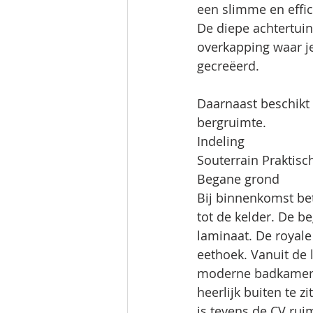
een slimme en effic
De diepe achtertuin
overkapping waar je 
gecreëerd. 
Daarnaast beschikt
bergruimte. 
Indeling 
Souterrain Praktisch
Begane grond 
Bij binnenkomst bet
tot de kelder. De b
laminaat. De royal
eethoek. Vanuit de 
moderne badkamer e
heerlijk buiten te z
is tevens de CV ruim