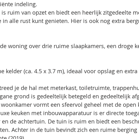
iënte indeling. 
 is ruim van opzet en biedt een heerlijk zitgedeelte m
in alle rust kunt genieten. Hier is ook nog extra berg
 de woning over drie ruime slaapkamers, een droge ke
e kelder (ca. 4.5 x 3.7 m), ideaal voor opslag en extra
reed je de hal met meterkast, toiletruimte, trappenh
egane grond is gedeeltelijk betegeld en gedeeltelijk a
e woonkamer vormt een sfeervol geheel met de open 
luxe keuken met inbouwapparatuur is er directe toega
n de achtertuin. De tuin is ruim en biedt een beschu
itten. Achter in de tuin bevindt zich een ruime berging 
te (2019) 