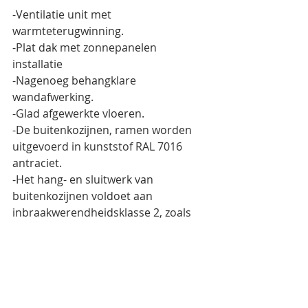
-Ventilatie unit met 
warmteterugwinning.
-Plat dak met zonnepanelen 
installatie 
-Nagenoeg behangklare 
wandafwerking.
-Glad afgewerkte vloeren.
-De buitenkozijnen, ramen worden 
uitgevoerd in kunststof RAL 7016 
antraciet.
-Het hang- en sluitwerk van 
buitenkozijnen voldoet aan 
inbraakwerendheidsklasse 2, zoals 
omschreven in NEN 5096.
-Standaard binnendeuren 
-De woning wordt geleverd exclusief 
keuken
- Brugman sanitaircheck van €3.000,-