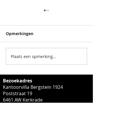
Opmerkingen
Plaats een opmerking...
Strijthagenweg 127,
Te huur: ca. 2
6467 BR Kerkrade
commerciële u
gelegen aan P
Regoutplein te
Bezoekadres
Maasticht
Kantoorvilla Bergstein 1924
Poststraat 19
6461 AW Kerkrade
Postadres
Poststraat 35
6461 AW Kerkrade